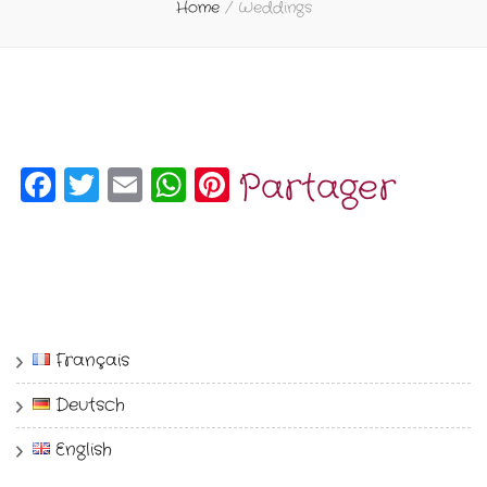
Home
/
Weddings
Facebook
Twitter
Email
WhatsApp
Pinterest
Partager
Français
Deutsch
English