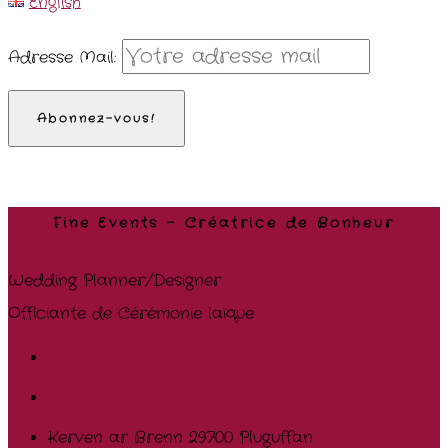
English
Adresse Mail:
Fine Events – Créatrice de Bonheur
Wedding Planner/Designer
Officiante de Cérémonie laïque
+33.668.011.822
contact@fine-events.fr
Kerven ar Brenn 29700 Pluguffan