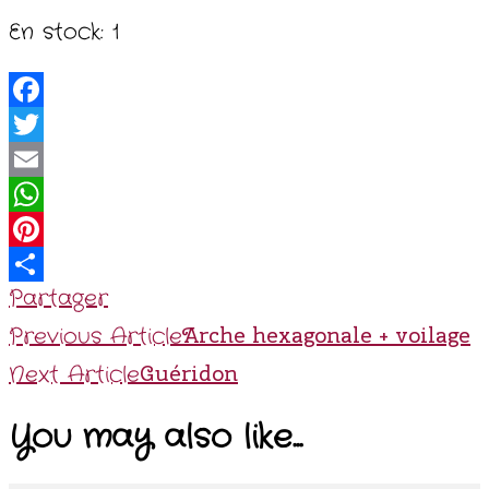
En stock: 1
Facebook
Twitter
Email
WhatsApp
Pinterest
Partager
Post
Arche hexagonale + voilage
Previous Article
Navigation
Guéridon
Next Article
You may also like...