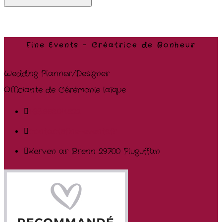
Fine Events – Créatrice de Bonheur
Wedding Planner/Designer
Officiante de Cérémonie laïque
+33.668.011.822
contact@fine-events.fr
Kerven ar Brenn 29700 Pluguffan