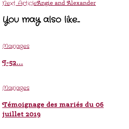
Navigation
Angie and Alexander
Next Article
You may also like...
Mariages
J-52…
Mariages
Témoignage des mariés du 06
juillet 2019