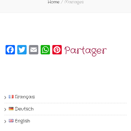
Home
/
Mariages
Facebook
Twitter
Email
WhatsApp
Pinterest
Partager
Français
Deutsch
English