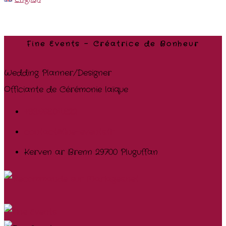
Fine Events – Créatrice de Bonheur
Wedding Planner/Designer
Officiante de Cérémonie laïque
+33.668.011.822
contact@fine-events.fr
Kerven ar Brenn 29700 Pluguffan