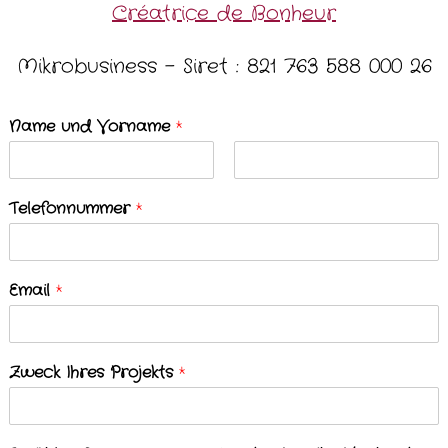
Créatrice de Bonheur
Mikrobusiness – Siret : 821 763 588 000 26
Name und Vorname
*
V
N
o
a
Telefonnummer
*
r
c
n
h
a
n
m
a
e
m
Email
*
e
Zweck Ihres Projekts
*