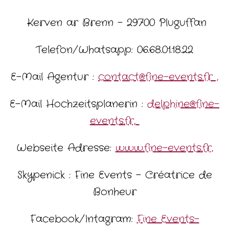
Kerven ar Brenn – 29700 Pluguffan
Telefon/Whatsapp: 06.68.01.18.22
E-Mail Agentur :
contact@fine-events.fr ,
E-Mail Hochzeitsplanerin :
delphine@fine-
events.fr,
Webseite Adresse:
www.fine-events.fr,
Skypenick : Fine Events – Créatrice de
Bonheur
Facebook/Intagram:
Fine Events-