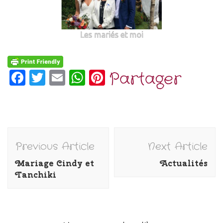
Les mariés et moi
Facebook
Twitter
Email
WhatsApp
Pinterest
Partager
Post
Previous Article
Next Article
Navigation
Mariage Cindy et
Actualités
Tanchiki