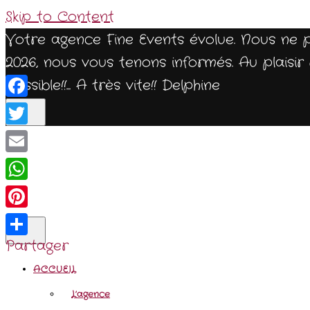
Skip to Content
Votre agence Fine Events évolue. Nous ne 
2026, nous vous tenons informés. Au plais
possible!!... A très vite!! Delphine
Facebook
Twitter
Email
WhatsApp
Pinterest
Partager
ACCUEIL
L’agence