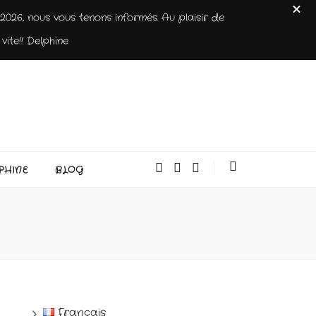
026, nous vous tenons informés. Au plaisir de
vite!! Delphine
PHINE
BLOG
Français