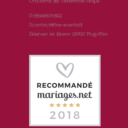
Officiante de Cérémonie laïque
+33.668.011.822
contact@fine-events.fr
Kerven ar Brenn 29700 Pluguffan