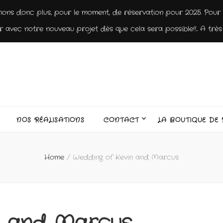
nons donc plus, pour le moment, de réservation pour 2025. Pour 2
 avec notre nouveau projet dès que cela sera possible!!... A très 
NOS RÉALISATIONS
CONTACT
LA BOUTIQUE DE 
Home
/
Wedding of Kevin and Marcus