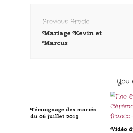
Post
Navigation
Previous Article
Mariage Kevin et
Marcus
You m
Témoignage des mariés
du 06 juillet 2019
Vidéo d