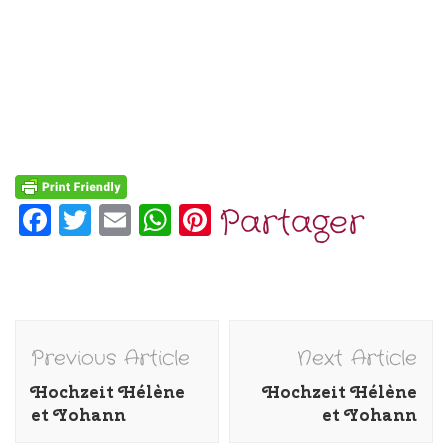
Facebook
Twitter
Email
WhatsApp
Pinterest
Partager
Post
Previous Article
Next Article
Navigation
Hochzeit Hélène
Hochzeit Hélène
et Yohann
et Yohann