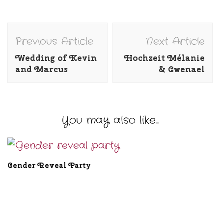
Post
Previous Article
Next Article
Navigation
Wedding of Kevin
Hochzeit Mélanie
and Marcus
& Gwenael
You may also like...
Gender Reveal Party