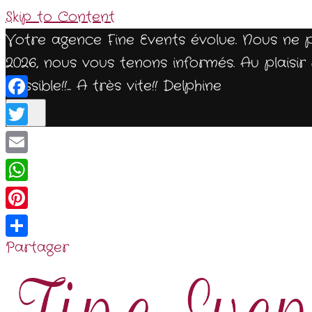
Skip to Content
Votre agence Fine Events évolue. Nous ne 
2026, nous vous tenons informés. Au plais
possible!!... A très vite!! Delphine
Facebook
Twitter
Email
WhatsApp
Pinterest
Partager