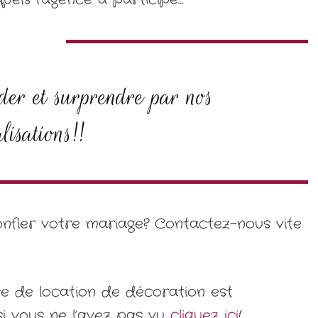
der et surprendre par nos
alisations!!
nfier votre mariage? Contactez-nous vite
ce de location de décoration est
 si vous ne l’avez pas vu
cliquez ici
!