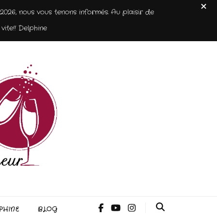
026, nous vous tenons informés. Au plaisir de
vite!! Delphine
PHINE
BLOG