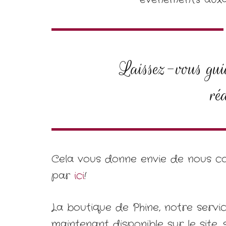
Laissez-vous gui
ré
Cela vous donne envie de nous co
par
ici
!
La boutique de Phine, notre servi
maintenant disponible sur le site,