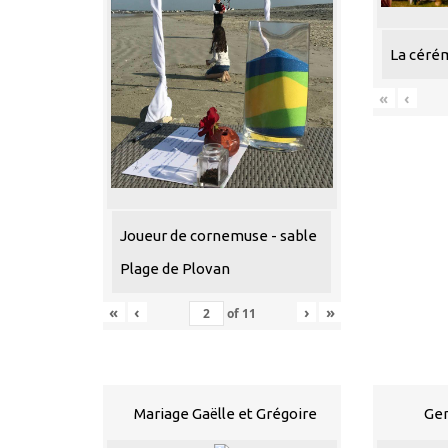
La céré
«
‹
Joueur de cornemuse - sable
Plage de Plovan
«
‹
›
»
of
11
Mariage Gaëlle et Grégoire
Gen