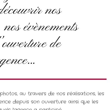
découvrir nos
s, nos évènements
’ouverture de
agence…
hotos, au travers de nos réalisations, les
gence depuis son ouverture ainsi que les
els l’agence a participé…