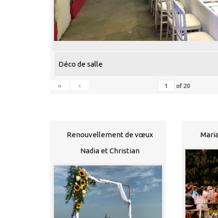
Déco de salle
«
‹
of
20
Renouvellement de vœux
Maria
Nadia et Christian