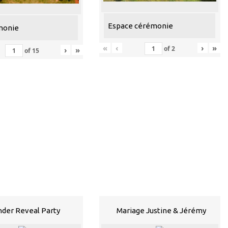
Espace cérémonie
monie
«
‹
›
»
of
2
›
»
of
15
der Reveal Party
Mariage Justine & Jérémy