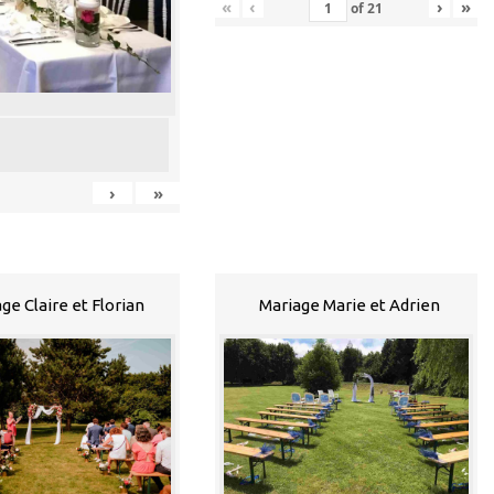
«
‹
›
»
of
21
›
»
ge Claire et Florian
Mariage Marie et Adrien