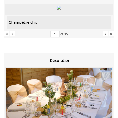
Champêtre chic
«
‹
›
»
of
15
Décoration