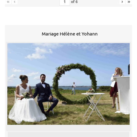
«
‹
›
»
of
6
Mariage Hélène et Yohann