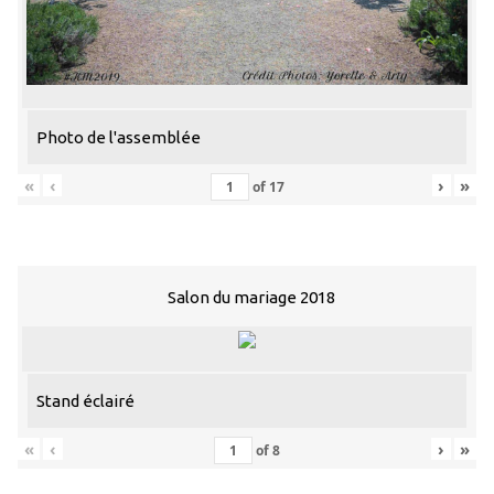
Photo de l'assemblée
«
‹
›
»
of
17
Salon du mariage 2018
Stand éclairé
«
‹
›
»
of
8