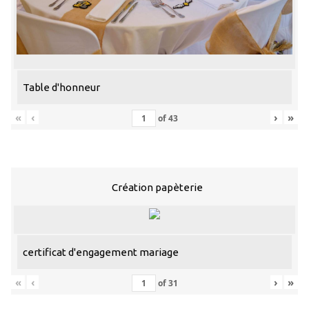
Table d'honneur
«
‹
›
»
of
43
Création papèterie
certificat d'engagement mariage
«
‹
›
»
of
31