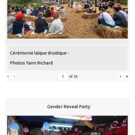
Cérémonie laïque druidique -
Photos Yann Richard
«
‹
›
»
of
26
Gender Reveal Party