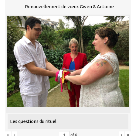
Renouvellement de vœux Gwen & Antoine
Les questions du rituel
«
‹
›
»
of
6