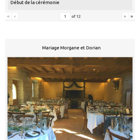
Début de la cérémonie
«
‹
›
»
of
12
Mariage Morgane et Dorian