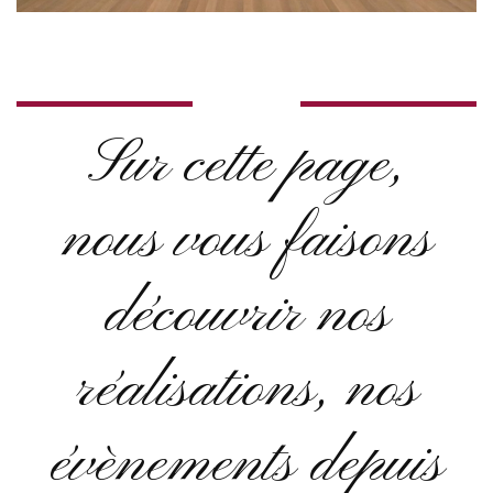
Sur cette page,
nous vous faisons
découvrir nos
réalisations, nos
évènements depuis