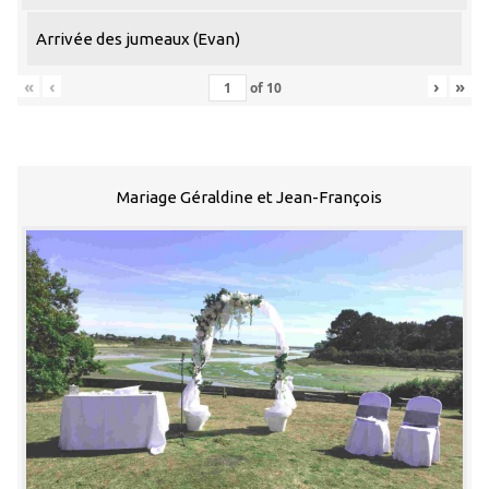
Arrivée des jumeaux (Evan)
«
‹
›
»
of
10
Mariage Géraldine et Jean-François