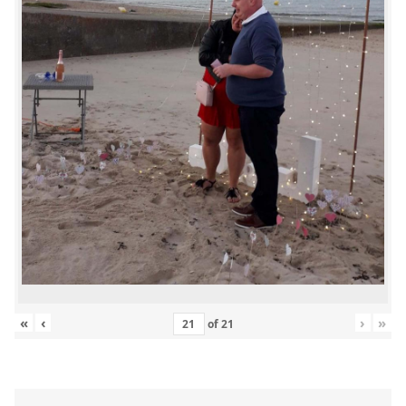
«
‹
›
»
of
21