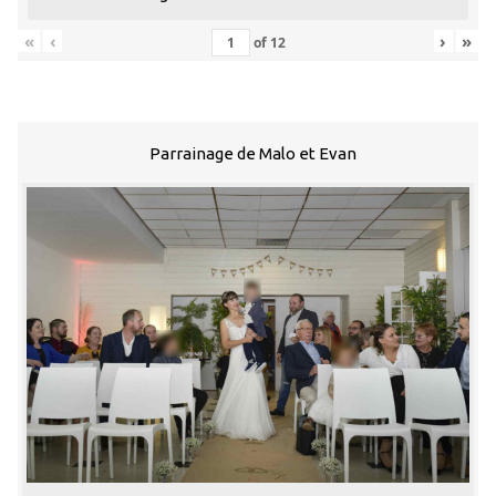
«
‹
›
»
of
12
Parrainage de Malo et Evan