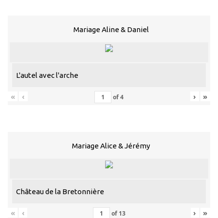
Mariage Aline & Daniel
L'autel avec l'arche
«
‹
›
»
of
4
Mariage Alice & Jérémy
Château de la Bretonnière
«
‹
›
»
of
13