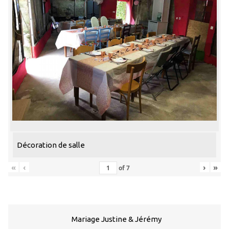
Décoration de salle
«
‹
›
»
of
7
Mariage Justine & Jérémy