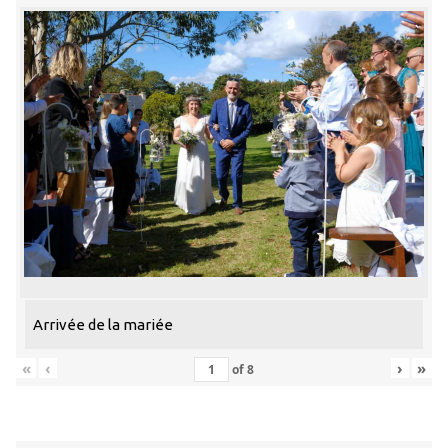
Arrivée de la mariée
«
‹
›
»
of
8