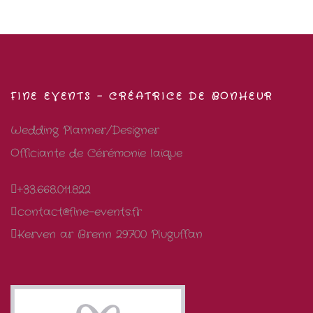
FINE EVENTS – CRÉATRICE DE BONHEUR
Wedding Planner/Designer
Officiante de Cérémonie laïque
+33.668.011.822
contact@fine-events.fr
Kerven ar Brenn 29700 Pluguffan