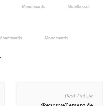
Moodboards
Moodboards
Moodboards
Moodboards
r
Next Article
Renouvellement de