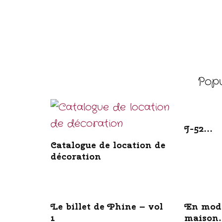
Popul
J-52…
Catalogue de location de
décoration
Le billet de Phine – vol
En mode
1
maison