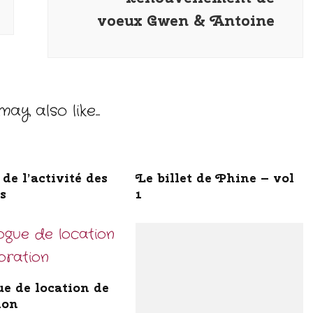
voeux Gwen & Antoine
ay also like...
de l’activité des
Le billet de Phine – vol
s
1
ue de location de
ion