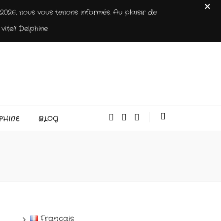
026, nous vous tenons informés. Au plaisir de
vite!! Delphine
PHINE
BLOG
Français