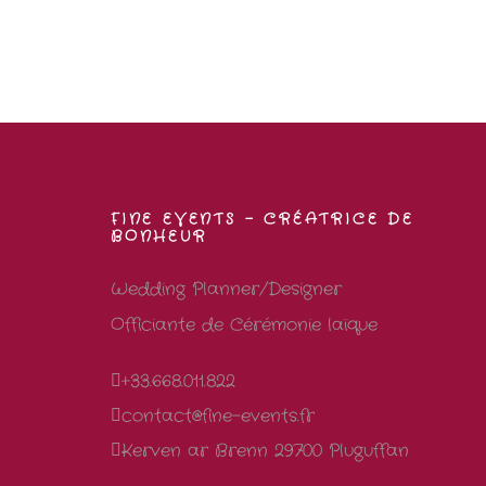
FINE EVENTS – CRÉATRICE DE
BONHEUR
Wedding Planner/Designer
Officiante de Cérémonie laïque
+33.668.011.822
contact@fine-events.fr
Kerven ar Brenn 29700 Pluguffan